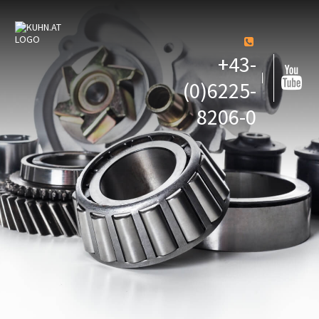
+43-
(0)6225-
8206-0