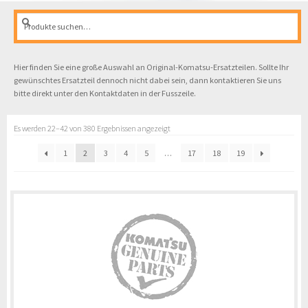
Suche
Suche
nach:
Hier finden Sie eine große Auswahl an Original-Komatsu-Ersatzteilen. Sollte Ihr
gewünschtes Ersatzteil dennoch nicht dabei sein, dann kontaktieren Sie uns
bitte direkt unter den Kontaktdaten in der Fusszeile.
Es werden 22–42 von 380 Ergebnissen angezeigt
1
2
3
4
5
…
17
18
19