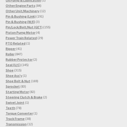
Oil Pump & Lubrication
1
84
Produkt
Other Engine Parts
84
Produkte
12
Other Unit/Machinery
12
191
Produkte
Pin & Bushing (Link)
191
3
Produkte
Pin & Bushing (W/E)
3
Produkte
155
Pin/Lock/Bolt/Nut (GET)
155
4
Produkte
Piston Pump Motor
4
Produkte
29
Power Train Related
29
1
Produkte
PTO Related
1
41
Produkt
Ripper
41
Produkte
847
Roller
847
Produkte
2
Rubber Protector
2
145
Produkte
Seal (U/C)
145
315
Produkte
Shoe
315
Produkte
1
Shoe Ass'y
1
Produkt
169
Shoe Bolt & Nut
169
83
Produkte
Sprocket
83
Produkte
82
Starting Motor
82
Produkte
2
Steering Clutch & Brake
2
1
Produkte
Swivel Joint
1
78
Produkt
Teeth
78
Produkte
1
Torque Converter
1
38
Produkt
Track Frame
38
Produkte
12
Transmission
12