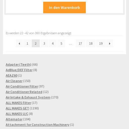
In den Warenkorb
Es werden 22–42 von 380 Ergebnissen angezeigt
1
2
3
4
5
…
17
18
19
66
Adapter (Teeth)
66
8
Produkte
AdBlue/DEF Filter
8
1
Produkte
AEAZ60
1
Produkt
150
Air Cleaner
150
Produkte
97
Air Conditioner Filter
97
Produkte
12
Air Conditioner Related
12
Produkte
170
Air Intake & Exhaust System
170
17
Produkte
ALL MAKES Filter
17
Produkte
1190
ALL MAKES GET
1190
8
Produkte
ALL MAKES U/C
8
104
Produkte
Alternator
104
Produkte
1
Attachment for Construction Machinery
1