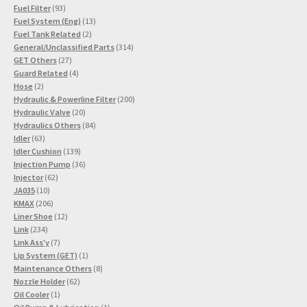
93
Produkte
Fuel Filter
93
Produkte
13
Fuel System (Eng)
13
2
Produkte
Fuel Tank Related
2
Produkte
314
General/Unclassified Parts
314
27
Produkte
GET Others
27
Produkte
4
Guard Related
4
2
Produkte
Hose
2
Produkte
200
Hydraulic & Powerline Filter
200
20
Produkte
Hydraulic Valve
20
Produkte
84
Hydraulics Others
84
63
Produkte
Idler
63
Produkte
139
Idler Cushion
139
Produkte
36
Injection Pump
36
62
Produkte
Injector
62
10
Produkte
JA035
10
Produkte
206
KMAX
206
Produkte
12
Liner Shoe
12
234
Produkte
Link
234
Produkte
7
Link Ass'y
7
Produkte
1
Lip System (GET)
1
Produkt
8
Maintenance Others
8
62
Produkte
Nozzle Holder
62
1
Produkte
Oil Cooler
1
Produkt
1