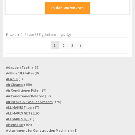
In den Warenkorb
Es werden 1–21 von 53 Ergebnissen angezeigt
1
2
3
66
Adapter (Teeth)
66
8
Produkte
AdBlue/DEF Filter
8
1
Produkte
AEAZ60
1
Produkt
150
Air Cleaner
150
Produkte
97
Air Conditioner Filter
97
Produkte
12
Air Conditioner Related
12
Produkte
170
Air Intake & Exhaust System
170
17
Produkte
ALL MAKES Filter
17
Produkte
1190
ALL MAKES GET
1190
8
Produkte
ALL MAKES U/C
8
104
Produkte
Alternator
104
Produkte
1
Attachment for Construction Machinery
1