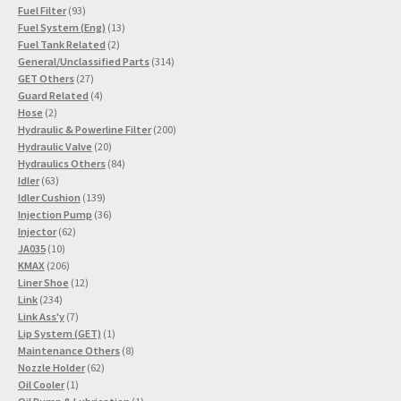
93
Produkte
Fuel Filter
93
Produkte
13
Fuel System (Eng)
13
2
Produkte
Fuel Tank Related
2
Produkte
314
General/Unclassified Parts
314
27
Produkte
GET Others
27
Produkte
4
Guard Related
4
2
Produkte
Hose
2
Produkte
200
Hydraulic & Powerline Filter
200
20
Produkte
Hydraulic Valve
20
Produkte
84
Hydraulics Others
84
63
Produkte
Idler
63
Produkte
139
Idler Cushion
139
Produkte
36
Injection Pump
36
62
Produkte
Injector
62
10
Produkte
JA035
10
Produkte
206
KMAX
206
Produkte
12
Liner Shoe
12
234
Produkte
Link
234
Produkte
7
Link Ass'y
7
Produkte
1
Lip System (GET)
1
Produkt
8
Maintenance Others
8
62
Produkte
Nozzle Holder
62
1
Produkte
Oil Cooler
1
Produkt
1