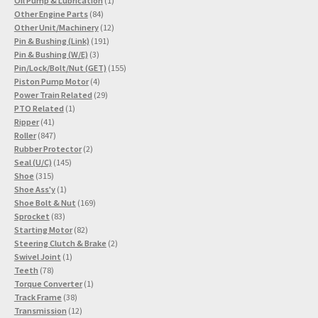
Oil Pump & Lubrication
1
84
Produkt
Other Engine Parts
84
Produkte
12
Other Unit/Machinery
12
191
Produkte
Pin & Bushing (Link)
191
3
Produkte
Pin & Bushing (W/E)
3
Produkte
155
Pin/Lock/Bolt/Nut (GET)
155
4
Produkte
Piston Pump Motor
4
Produkte
29
Power Train Related
29
1
Produkte
PTO Related
1
41
Produkt
Ripper
41
Produkte
847
Roller
847
Produkte
2
Rubber Protector
2
145
Produkte
Seal (U/C)
145
315
Produkte
Shoe
315
Produkte
1
Shoe Ass'y
1
Produkt
169
Shoe Bolt & Nut
169
83
Produkte
Sprocket
83
Produkte
82
Starting Motor
82
Produkte
2
Steering Clutch & Brake
2
1
Produkte
Swivel Joint
1
78
Produkt
Teeth
78
Produkte
1
Torque Converter
1
38
Produkt
Track Frame
38
Produkte
12
Transmission
12