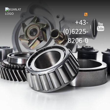
+43-
(0)6225-
8206-0