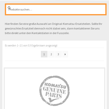
Suche
Suche
nach:
Hier finden Sie eine große Auswahl an Original-Komatsu-Ersatzteilen. Sollte Ihr
gewünschtes Ersatzteil dennoch nicht dabei sein, dann kontaktieren Sie uns
bitte direkt unter den Kontaktdaten in der Fusszeile.
Es werden 1–21 von 53 Ergebnissen angezeigt
1
2
3