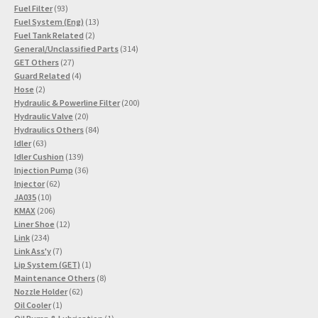
93
Produkte
Fuel Filter
93
Produkte
13
Fuel System (Eng)
13
2
Produkte
Fuel Tank Related
2
Produkte
314
General/Unclassified Parts
314
27
Produkte
GET Others
27
Produkte
4
Guard Related
4
2
Produkte
Hose
2
Produkte
200
Hydraulic & Powerline Filter
200
20
Produkte
Hydraulic Valve
20
Produkte
84
Hydraulics Others
84
63
Produkte
Idler
63
Produkte
139
Idler Cushion
139
Produkte
36
Injection Pump
36
62
Produkte
Injector
62
10
Produkte
JA035
10
Produkte
206
KMAX
206
Produkte
12
Liner Shoe
12
234
Produkte
Link
234
Produkte
7
Link Ass'y
7
Produkte
1
Lip System (GET)
1
Produkt
8
Maintenance Others
8
62
Produkte
Nozzle Holder
62
1
Produkte
Oil Cooler
1
Produkt
1