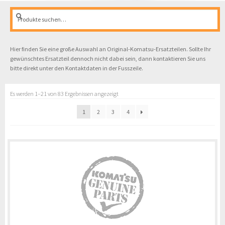
Suche
Suche
nach:
Hier finden Sie eine große Auswahl an Original-Komatsu-Ersatzteilen. Sollte Ihr
gewünschtes Ersatzteil dennoch nicht dabei sein, dann kontaktieren Sie uns
bitte direkt unter den Kontaktdaten in der Fusszeile.
Es werden 1–21 von 83 Ergebnissen angezeigt
1
2
3
4