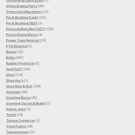
Oil Pump & Lubrication
1
84
Produkt
Other Engine Parts
84
Produkte
12
Other Unit/Machinery
12
191
Produkte
Pin & Bushing (Link)
191
3
Produkte
Pin & Bushing (W/E)
3
Produkte
155
Pin/Lock/Bolt/Nut (GET)
155
4
Produkte
Piston Pump Motor
4
Produkte
29
Power Train Related
29
1
Produkte
PTO Related
1
41
Produkt
Ripper
41
Produkte
847
Roller
847
Produkte
2
Rubber Protector
2
145
Produkte
Seal (U/C)
145
315
Produkte
Shoe
315
Produkte
1
Shoe Ass'y
1
Produkt
169
Shoe Bolt & Nut
169
83
Produkte
Sprocket
83
Produkte
82
Starting Motor
82
Produkte
2
Steering Clutch & Brake
2
1
Produkte
Swivel Joint
1
78
Produkt
Teeth
78
Produkte
1
Torque Converter
1
38
Produkt
Track Frame
38
Produkte
12
Transmission
12