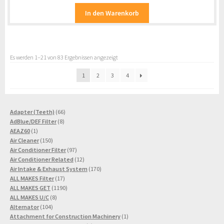
In den Warenkorb
Es werden 1–21 von 83 Ergebnissen angezeigt
1
2
3
4
66
Adapter (Teeth)
66
8
Produkte
AdBlue/DEF Filter
8
1
Produkte
AEAZ60
1
Produkt
150
Air Cleaner
150
Produkte
97
Air Conditioner Filter
97
Produkte
12
Air Conditioner Related
12
Produkte
170
Air Intake & Exhaust System
170
17
Produkte
ALL MAKES Filter
17
Produkte
1190
ALL MAKES GET
1190
8
Produkte
ALL MAKES U/C
8
104
Produkte
Alternator
104
Produkte
1
Attachment for Construction Machinery
1