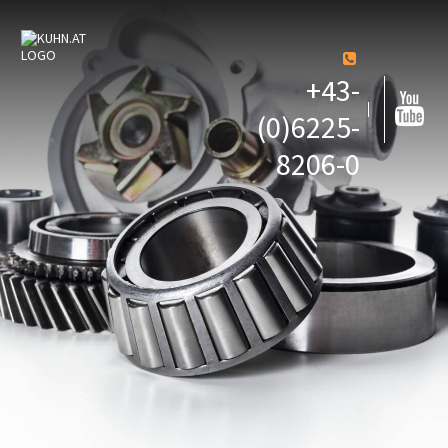
+43-
(0)6225-
8206-0