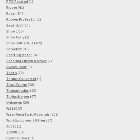
1
Produkte
PTO Related
1
41
Produkt
Ripper
41
Produkte
847
Roller
847
Produkte
2
Rubber Protector
2
145
Produkte
Seal (U/C)
145
315
Produkte
Shoe
315
Produkte
1
Shoe Ass'y
1
Produkt
169
Shoe Bolt & Nut
169
83
Produkte
Sprocket
83
Produkte
82
Starting Motor
82
Produkte
2
Steering Clutch & Brake
2
1
Produkte
Swivel Joint
1
78
Produkt
Teeth
78
Produkte
1
Torque Converter
1
38
Produkt
Track Frame
38
Produkte
12
Transmission
12
Produkte
97
Turbocharger
97
29
Produkte
Unknown
29
3
Produkte
WB170
3
Produkte
368
Wear Resistant Materials
368
7
Produkte
Work Equipment Others
7
1
Produkte
XB390
1
Produkt
10
ZZ900
10
Produkte
1
Cylinder Block
1