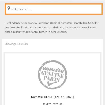
Suche
Suche
nach:
Hier finden Sie eine große Auswahl an Original-Komatsu-Ersatzteilen. Sollte Ihr
gewünschtes Ersatzteil dennoch nicht dabei sein, dann kontaktieren Sie uns
bitte direkt unter den Kontaktdaten in der Fusszeile.
Showing all 3 results
Komatsu BLADE (421-77-H5020)