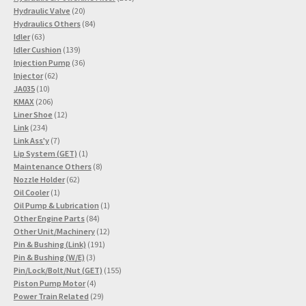
20
Produkte
Hydraulic Valve
20
Produkte
84
Hydraulics Others
84
63
Produkte
Idler
63
Produkte
139
Idler Cushion
139
Produkte
36
Injection Pump
36
62
Produkte
Injector
62
10
Produkte
JA035
10
Produkte
206
KMAX
206
Produkte
12
Liner Shoe
12
234
Produkte
Link
234
Produkte
7
Link Ass'y
7
Produkte
1
Lip System (GET)
1
Produkt
8
Maintenance Others
8
62
Produkte
Nozzle Holder
62
1
Produkte
Oil Cooler
1
Produkt
1
Oil Pump & Lubrication
1
84
Produkt
Other Engine Parts
84
Produkte
12
Other Unit/Machinery
12
191
Produkte
Pin & Bushing (Link)
191
3
Produkte
Pin & Bushing (W/E)
3
Produkte
155
Pin/Lock/Bolt/Nut (GET)
155
4
Produkte
Piston Pump Motor
4
Produkte
29
Power Train Related
29