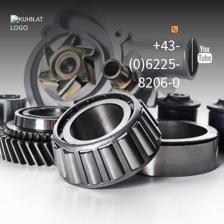
+43-
(0)6225-
8206-0