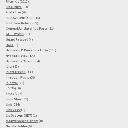
1623
Produkt
Filter Kit
1623
53
Produkte
Final Drive
53
93
Produkte
Fuel Filter
93
Produkte
13
Fuel System (Eng)
13
2
Produkte
Fuel Tank Related
2
Produkte
314
General/Unclassified Parts
314
27
Produkte
GET Others
27
Produkte
4
Guard Related
4
2
Produkte
Hose
2
Produkte
200
Hydraulic & Powerline Filter
200
20
Produkte
Hydraulic Valve
20
Produkte
84
Hydraulics Others
84
63
Produkte
Idler
63
Produkte
139
Idler Cushion
139
Produkte
36
Injection Pump
36
62
Produkte
Injector
62
10
Produkte
JA035
10
Produkte
206
KMAX
206
Produkte
12
Liner Shoe
12
234
Produkte
Link
234
Produkte
7
Link Ass'y
7
Produkte
1
Lip System (GET)
1
Produkt
8
Maintenance Others
8
62
Produkte
Nozzle Holder
62