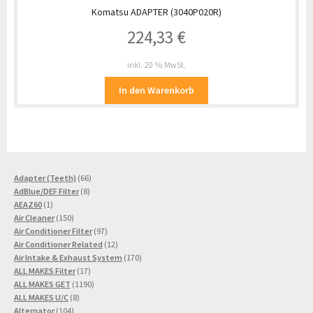
Komatsu ADAPTER (3040P020R)
224,33
€
inkl. 20 % MwSt.
In den Warenkorb
66
Adapter (Teeth)
66
8
Produkte
AdBlue/DEF Filter
8
1
Produkte
AEAZ60
1
Produkt
150
Air Cleaner
150
Produkte
97
Air Conditioner Filter
97
Produkte
12
Air Conditioner Related
12
Produkte
170
Air Intake & Exhaust System
170
17
Produkte
ALL MAKES Filter
17
Produkte
1190
ALL MAKES GET
1190
8
Produkte
ALL MAKES U/C
8
104
Produkte
Alternator
104