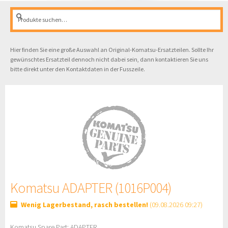
Suche
Suche
nach:
Hier finden Sie eine große Auswahl an Original-Komatsu-Ersatzteilen. Sollte Ihr
gewünschtes Ersatzteil dennoch nicht dabei sein, dann kontaktieren Sie uns
bitte direkt unter den Kontaktdaten in der Fusszeile.
Komatsu ADAPTER (1016P004)
Wenig Lagerbestand, rasch bestellen!
(09.08.2026 09:27)
Komatsu Spare Part: ADAPTER