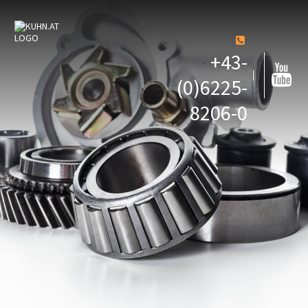
+43-
(0)6225-
8206-0