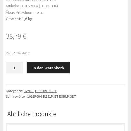
Artikelnr.: 1016P004 (1016P004)
Ältere Artikelnummern:
Gewicht: 1,6 kg
38,79
€
inkl. 20 % MwSt.
Komatsu
In den Warenkorb
ADAPTER
(1016P004)
Menge
Kategorien:
BZ91P
,
ET EURLP GET
Schlagwörter:
1016P004
,
BZ91P
,
ET EURLP GET
Ähnliche Produkte