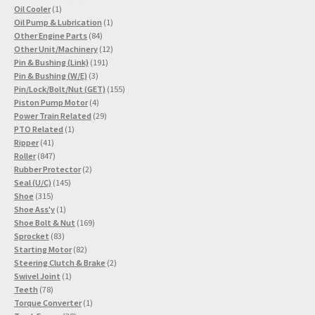
1
Produkte
Oil Cooler
1
Produkt
1
Oil Pump & Lubrication
1
84
Produkt
Other Engine Parts
84
Produkte
12
Other Unit/Machinery
12
191
Produkte
Pin & Bushing (Link)
191
3
Produkte
Pin & Bushing (W/E)
3
Produkte
155
Pin/Lock/Bolt/Nut (GET)
155
4
Produkte
Piston Pump Motor
4
Produkte
29
Power Train Related
29
1
Produkte
PTO Related
1
41
Produkt
Ripper
41
Produkte
847
Roller
847
Produkte
2
Rubber Protector
2
145
Produkte
Seal (U/C)
145
315
Produkte
Shoe
315
Produkte
1
Shoe Ass'y
1
Produkt
169
Shoe Bolt & Nut
169
83
Produkte
Sprocket
83
Produkte
82
Starting Motor
82
Produkte
2
Steering Clutch & Brake
2
1
Produkte
Swivel Joint
1
78
Produkt
Teeth
78
Produkte
1
Torque Converter
1