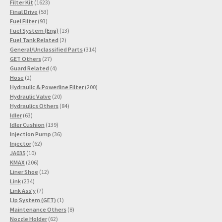
1623
Produkt
Filter Kit
1623
53
Produkte
Final Drive
53
93
Produkte
Fuel Filter
93
Produkte
13
Fuel System (Eng)
13
2
Produkte
Fuel Tank Related
2
Produkte
314
General/Unclassified Parts
314
27
Produkte
GET Others
27
Produkte
4
Guard Related
4
2
Produkte
Hose
2
Produkte
200
Hydraulic & Powerline Filter
200
20
Produkte
Hydraulic Valve
20
Produkte
84
Hydraulics Others
84
63
Produkte
Idler
63
Produkte
139
Idler Cushion
139
Produkte
36
Injection Pump
36
62
Produkte
Injector
62
10
Produkte
JA035
10
Produkte
206
KMAX
206
Produkte
12
Liner Shoe
12
234
Produkte
Link
234
Produkte
7
Link Ass'y
7
Produkte
1
Lip System (GET)
1
Produkt
8
Maintenance Others
8
62
Produkte
Nozzle Holder
62