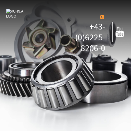
+43-
(0)6225-
8206-0