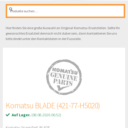
Suche
Suche
nach:
Hier finden Sie eine große Auswahl an Original-Komatsu-Ersatzteilen. Sollte Ihr
gewünschtes Ersatzteil dennoch nicht dabei sein, dann kontaktieren Sie uns
bitte direkt unter den Kontaktdaten in der Fusszeile.
Komatsu BLADE (421-77-H5020)
Auf Lager.
(08.08.2026 06:52)
Komatsu Spare Part: BLADE