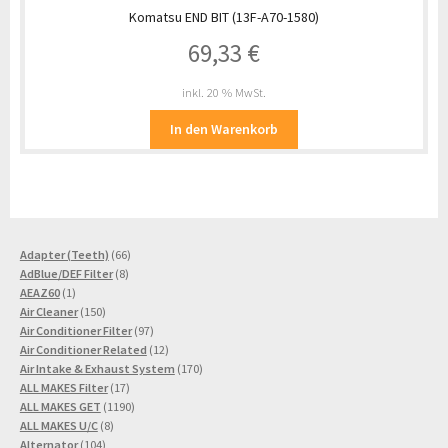
Komatsu END BIT (13F-A70-1580)
69,33
€
inkl. 20 % MwSt.
In den Warenkorb
66
Adapter (Teeth)
66
8
Produkte
AdBlue/DEF Filter
8
1
Produkte
AEAZ60
1
Produkt
150
Air Cleaner
150
Produkte
97
Air Conditioner Filter
97
Produkte
12
Air Conditioner Related
12
Produkte
170
Air Intake & Exhaust System
170
17
Produkte
ALL MAKES Filter
17
Produkte
1190
ALL MAKES GET
1190
8
Produkte
ALL MAKES U/C
8
104
Produkte
Alternator
104