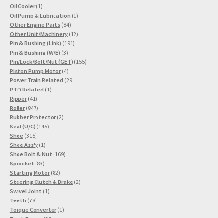
1
Produkte
Oil Cooler
1
Produkt
1
Oil Pump & Lubrication
1
84
Produkt
Other Engine Parts
84
Produkte
12
Other Unit/Machinery
12
191
Produkte
Pin & Bushing (Link)
191
3
Produkte
Pin & Bushing (W/E)
3
Produkte
155
Pin/Lock/Bolt/Nut (GET)
155
4
Produkte
Piston Pump Motor
4
Produkte
29
Power Train Related
29
1
Produkte
PTO Related
1
41
Produkt
Ripper
41
Produkte
847
Roller
847
Produkte
2
Rubber Protector
2
145
Produkte
Seal (U/C)
145
315
Produkte
Shoe
315
Produkte
1
Shoe Ass'y
1
Produkt
169
Shoe Bolt & Nut
169
83
Produkte
Sprocket
83
Produkte
82
Starting Motor
82
Produkte
2
Steering Clutch & Brake
2
1
Produkte
Swivel Joint
1
78
Produkt
Teeth
78
Produkte
1
Torque Converter
1