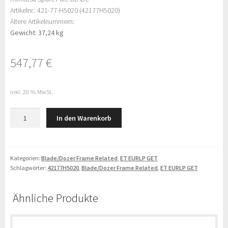
Artikelnr.: 421-77-H5020 (42177H5020)
Ältere Artikelnummern:
Gewicht: 37,24 kg
547,77
€
inkl. 20 % MwSt.
Komatsu
In den Warenkorb
BLADE
(421-
77-
H5020)
Kategorien:
Blade/Dozer Frame Related
,
ET EURLP GET
Schlagwörter:
42177H5020
,
Blade/Dozer Frame Related
,
ET EURLP GET
Menge
Ähnliche Produkte