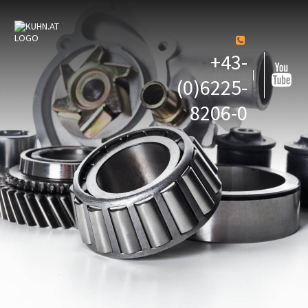
+43-
(0)6225-
8206-0