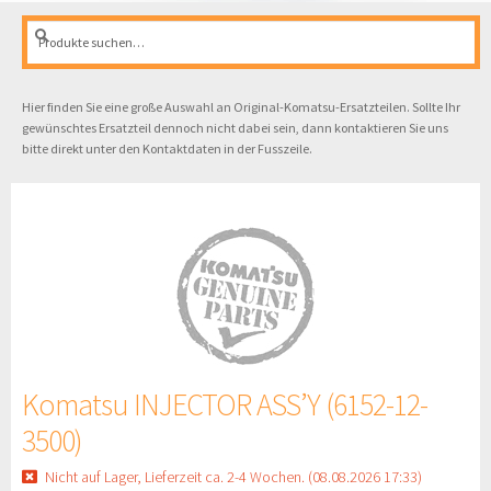
Suche
Suche
nach:
Hier finden Sie eine große Auswahl an Original-Komatsu-Ersatzteilen. Sollte Ihr
gewünschtes Ersatzteil dennoch nicht dabei sein, dann kontaktieren Sie uns
bitte direkt unter den Kontaktdaten in der Fusszeile.
Komatsu INJECTOR ASS’Y (6152-12-
3500)
Nicht auf Lager, Lieferzeit ca. 2-4 Wochen. (08.08.2026 17:33)