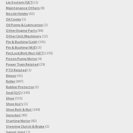
Produkte
1
Lip System (GET)
1
Produkt
8
Maintenance Others
8
62
Produkte
Nozzle Holder
62
1
Produkte
Oil Cooler
1
Produkt
1
Oil Pump & Lubrication
1
84
Produkt
Other Engine Parts
84
Produkte
12
Other Unit/Machinery
12
191
Produkte
Pin & Bushing (Link)
191
3
Produkte
Pin & Bushing (W/E)
3
Produkte
155
Pin/Lock/Bolt/Nut (GET)
155
4
Produkte
Piston Pump Motor
4
Produkte
29
Power Train Related
29
1
Produkte
PTO Related
1
41
Produkt
Ripper
41
Produkte
847
Roller
847
Produkte
2
Rubber Protector
2
145
Produkte
Seal (U/C)
145
315
Produkte
Shoe
315
Produkte
1
Shoe Ass'y
1
Produkt
169
Shoe Bolt & Nut
169
83
Produkte
Sprocket
83
Produkte
82
Starting Motor
82
Produkte
2
Steering Clutch & Brake
2
1
Produkte
Swivel Joint
1