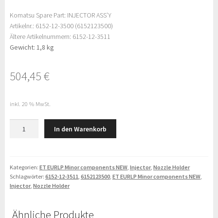
Komatsu Spare Part: INJECTOR ASS’Y
Artikelnr.: 6152-12-3500 (6152123500)
Ältere Artikelnummern: 6152-12-3511
Gewicht: 1,8 kg
504,45
€
inkl. 20 % MwSt.
Komatsu
In den Warenkorb
INJECTOR
ASS'Y
(6152-
12-
Kategorien:
ET EURLP Minor components NEW
,
Injector
,
Nozzle Holder
Schlagwörter:
6152-12-3511
,
6152123500
,
ET EURLP Minor components NEW
,
3500)
Injector
,
Nozzle Holder
Menge
Ähnliche Produkte